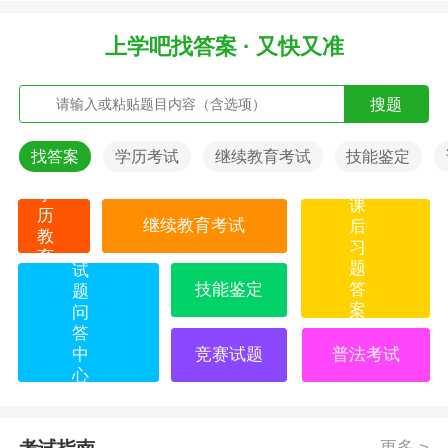
上学吧找答案 · 又快又准
搜题
找答案
学历考试
继续教育考试
技能鉴定
学
课
历
继续教育考试
后
教
习
育
题
试
技能鉴定
答
题
案
问
答
中
竞赛试题
普法考试
心
更多 >