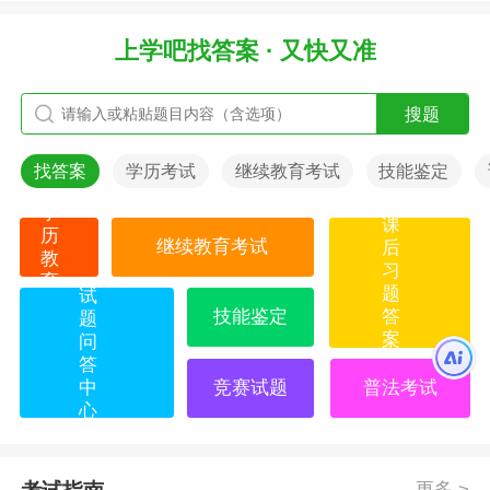
上学吧找答案 · 又快又准
搜题
找答案
学历考试
继续教育考试
技能鉴定
学
课
历
继续教育考试
后
教
习
育
题
试
技能鉴定
答
题
案
问
答
中
竞赛试题
普法考试
心
更多 >