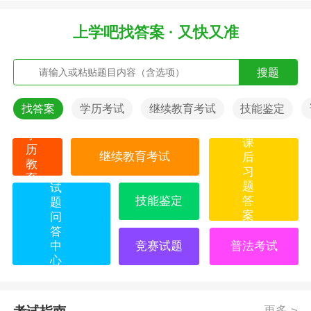
上学吧找答案 · 又快又准
搜题
找答案
学历考试
继续教育考试
技能鉴定
学
课
历
继续教育考试
后
教
习
育
题
试
技能鉴定
答
题
案
问
答
中
竞赛试题
普法考试
心
更多 >