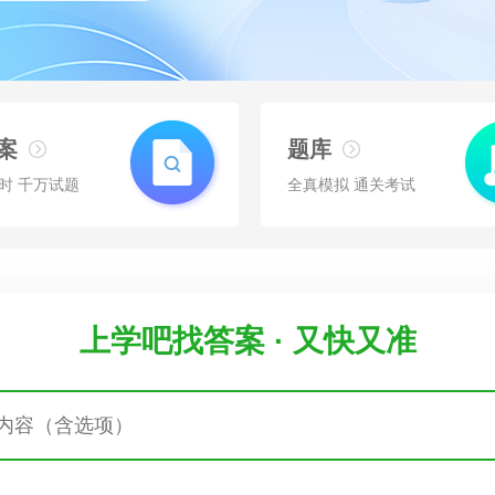
案
题库
时 千万试题
全真模拟 通关考试
上学吧找答案 · 又快又准