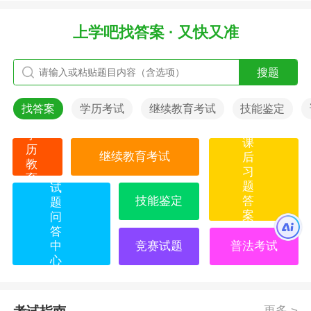
上学吧找答案 · 又快又准
搜题
找答案
学历考试
继续教育考试
技能鉴定
学
课
历
继续教育考试
后
教
习
育
题
试
技能鉴定
答
题
案
问
答
中
竞赛试题
普法考试
心
更多 >