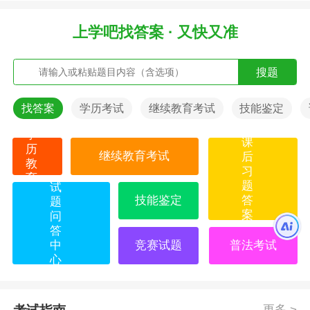
上学吧找答案 · 又快又准
搜题
找答案
学历考试
继续教育考试
技能鉴定
学
课
历
继续教育考试
后
教
习
育
题
试
技能鉴定
答
题
案
问
答
中
竞赛试题
普法考试
心
更多 >