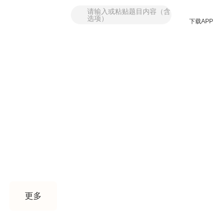
请输入或粘贴题目内容
（含选项）
下载APP
找答案
题库
课程
更多