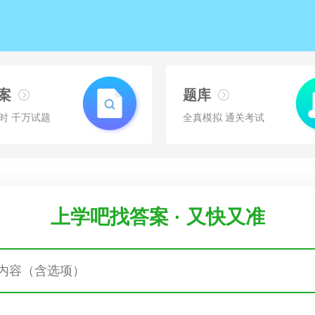
案
题库
时 千万试题
全真模拟 通关考试
上学吧找答案 · 又快又准