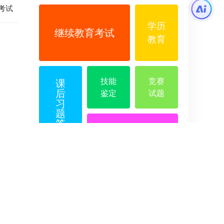
考试
学历
继续教育考试
教育
技能
竞赛
课
后
鉴定
试题
习
题
答
案
试题问答中心
普法
考试