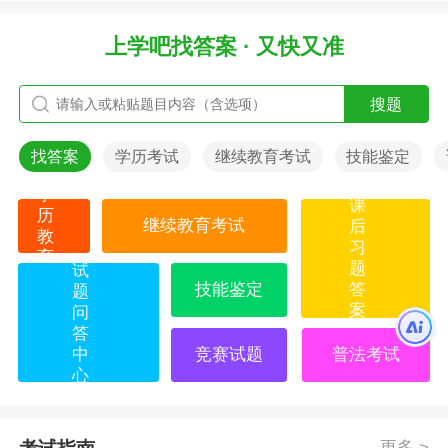
上学吧找答案 · 又快又准
搜题
找答案
学历考试
继续教育考试
技能鉴定
学
课
历
继续教育考试
后
教
习
育
题
试
技能鉴定
答
题
案
问
答
中
竞赛试题
普法考试
心
更多 >