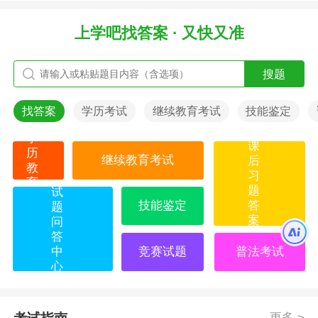
上学吧找答案 · 又快又准
搜题
找答案
学历考试
继续教育考试
技能鉴定
学
课
历
继续教育考试
后
教
习
育
题
试
技能鉴定
答
题
案
问
答
中
竞赛试题
普法考试
心
更多 >