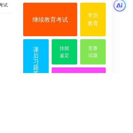
考试
学历
继续教育考试
教育
技能
竞赛
课
后
鉴定
试题
习
题
答
案
试题问答中心
普法
考试